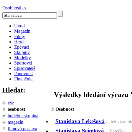
Osobnosti.cz
Úvod
Magazín
Filmy
Herci
Zpěváci
Skupiny
Modelky
Sportovci
Spisovatelé
Panovníci
Finančníci
Hledat:
Výsledky hledání výrazu
vše
osobnost
Osobnost
hudební skupina
Stanislava Lekešová
...
televizní h
magazín
filmová postava
Stanislava Seimlová
...
herečka