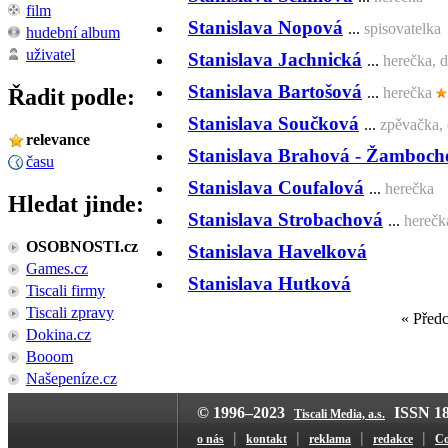
film
Stanislava Nopová
...
spisovatelka
hudební album
uživatel
Stanislava Jachnická
...
herečka, 
Stanislava Bartošová
Řadit podle:
...
herečka
Stanislava Součková
...
zpěvačka, 
relevance
Stanislava Brahová - Žamboch
času
Stanislava Coufalová
...
herečka
Hledat jinde:
Stanislava Strobachová
...
herečk
OSOBNOSTI.cz
Stanislava Havelková
Games.cz
Stanislava Hutková
Tiscali firmy
Tiscali zpravy
« Před
Dokina.cz
Booom
Našepeníze.cz
© 1996–2023
ISSN 18
Tiscali Media, a.s.
|
|
|
|
o nás
kontakt
reklama
redakce
Co