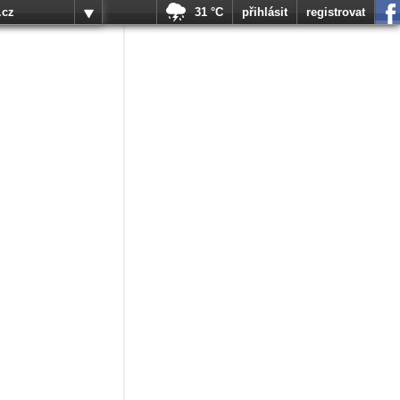
.cz
31 °C
přihlásit
registrovat