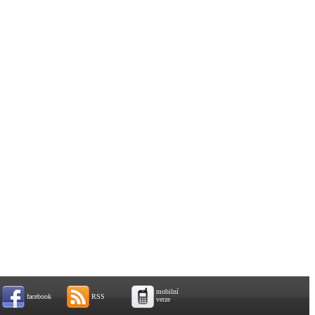
mobilní
facebook
RSS
verze