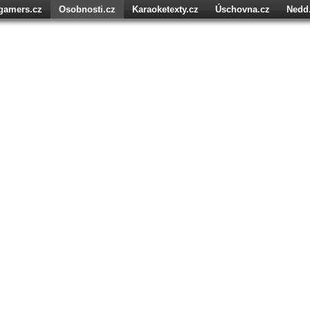
igamers.cz
Osobnosti.cz
Karaoketexty.cz
Úschovna.cz
Nedd
níze.cz
Srovnám.cz
StartupInsider.cz