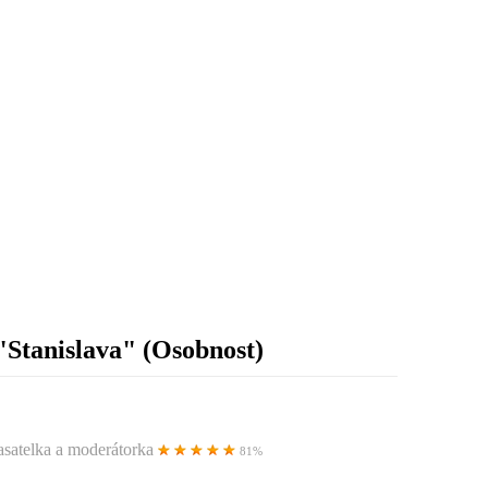
"Stanislava"
(Osobnost)
lasatelka a moderátorka
81%