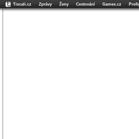
Tiscali.cz
Zprávy
Ženy
Cestování
Games.cz
Prof
Moulík.cz
Fights.cz
Sport
Dokina.cz
CZhity.cz
Našepe