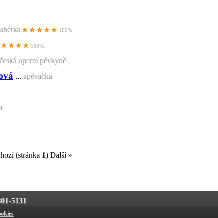
dabérka
100%
100%
česká operní pěvkyně
ová
...
zpěvačka
a
chozí
(stránka
1
)
Další »
01-5131
okies